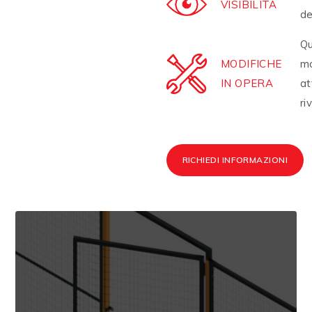
VISIBILITÀ
de
Qu
MODIFICHE
mo
IN OPERA
at
ri
RICHIEDI INFORMAZIONI