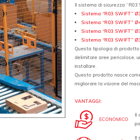
Il sistema di sicurezza “R03 
Sistema “R03 SWIFT” 
Sistema “R03 SWIFT” 
Sistema “R03 SWIFT” Ø3
Sistema “R03 SWIFT” Ø3
Questa tipologia di prodotto 
delimitare aree pericolose, 
installare.
Questo prodotto nasce come 
migliorare la visione del mac
VANTAGGI:
Il
ECONOMICO
po
Il