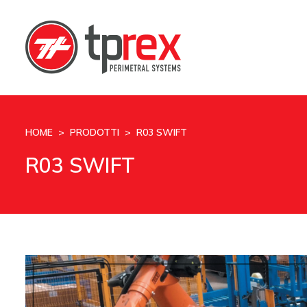
HOME
>
PRODOTTI
> R03 SWIFT
R03 SWIFT