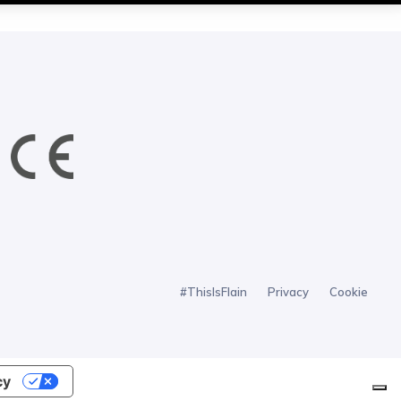
#ThisIsFlain
Privacy
Cookie
cy