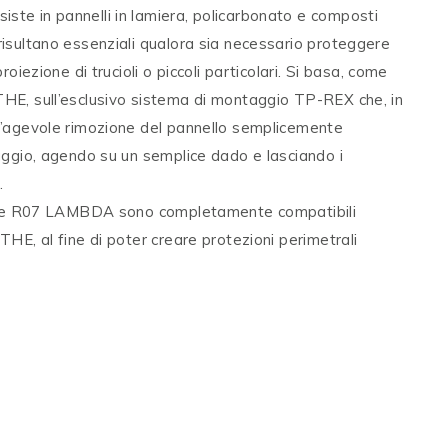
te in pannelli in lamiera, policarbonato e composti
risultano essenziali qualora sia necessario proteggere
roiezione di trucioli o piccoli particolari. Si basa, come
THE, sull’esclusivo sistema di montaggio TP-REX che, in
l’agevole rimozione del pannello semplicemente
raggio, agendo su un semplice dado e lasciando i
.
serie R07 LAMBDA sono completamente compatibili
THE, al fine di poter creare protezioni perimetrali