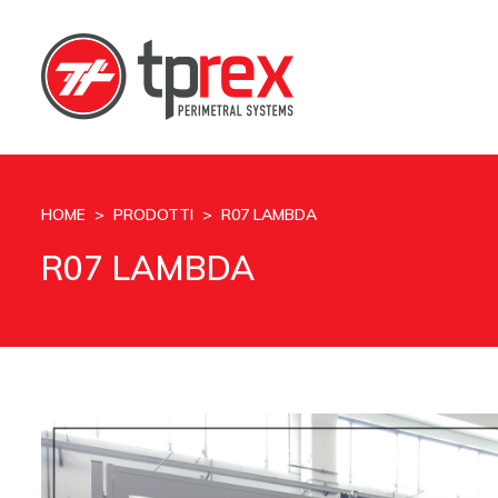
HOME
>
PRODOTTI
> R07 LAMBDA
R07 LAMBDA